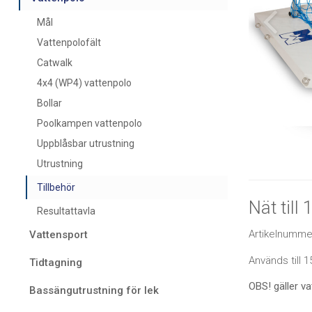
Mål
Vattenpolofält
Catwalk
4x4 (WP4) vattenpolo
Bollar
Poolkampen vattenpolo
Uppblåsbar utrustning
Utrustning
Tillbehör
Nät til
Resultattavla
Artikelnumme
Vattensport
Används till
Tidtagning
OBS! gäller v
Bassängutrustning för lek