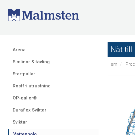
Nät ti
Arena
Simlinor & tävling
Hem
Prod
Startpallar
Rostfri utrustning
OP-galler®
Duraflex Sviktar
Sviktar
Vattenpolo