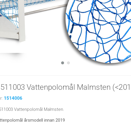
l 1511003 Vattenpolomål Malmsten (<201
r:
1514006
 1511003 Vattenpolomål Malmsten.
attenpolomål årsmodell innan 2019