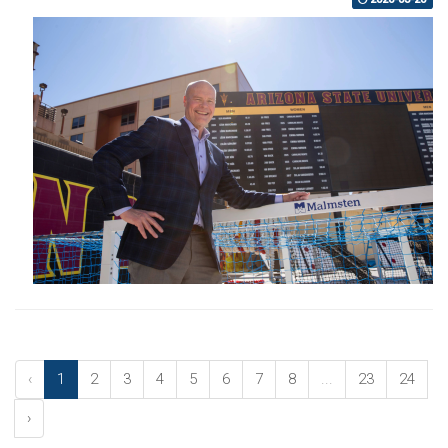
‹
1
2
3
4
5
6
7
8
...
23
24
›