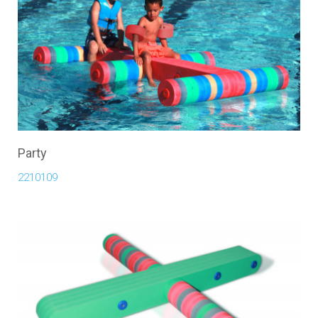
Party
2210109