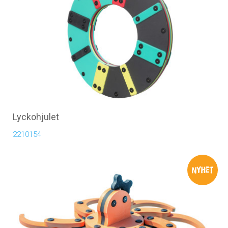
Lyckohjulet
2210154