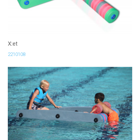
X:et
2210108