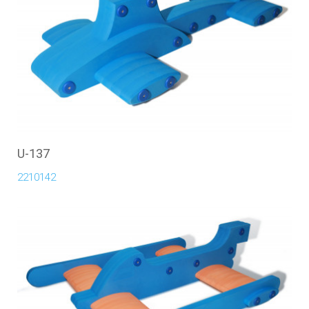
U-137
2210142