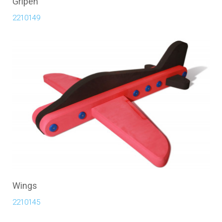
Gripen
2210149
Wings
2210145