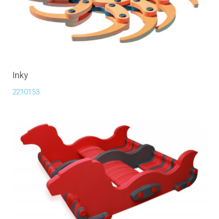
Inky
2210153