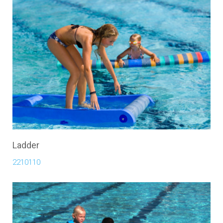
Ladder
2210110