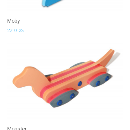
Moby
2210133
Monster