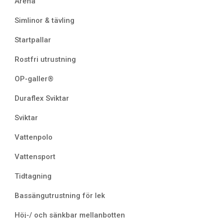
Arena
Simlinor & tävling
Startpallar
Rostfri utrustning
OP-galler®
Duraflex Sviktar
Sviktar
Vattenpolo
Vattensport
Tidtagning
Bassängutrustning för lek
Höj-/ och sänkbar mellanbotten