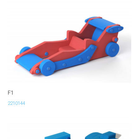
F1
2210144