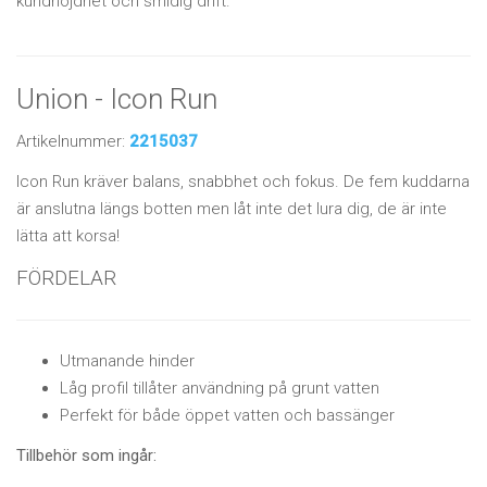
kundnöjdhet och smidig drift.
Union - Icon Run
Artikelnummer:
2215037
Icon Run kräver balans, snabbhet och fokus. De fem kuddarna
är anslutna längs botten men låt inte det lura dig, de är inte
lätta att korsa!
FÖRDELAR
Utmanande hinder
Låg profil tillåter användning på grunt vatten
Perfekt för både öppet vatten och bassänger
Tillbehör som ingår: