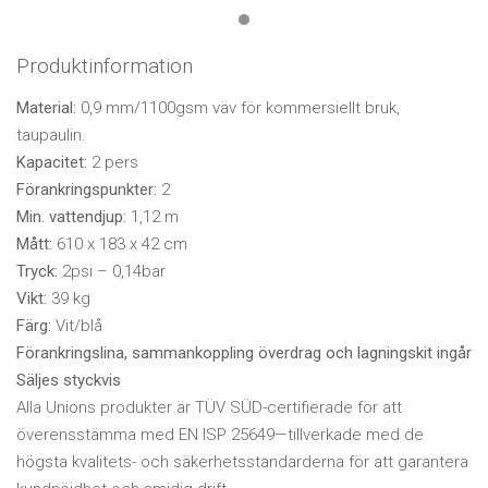
Produktinformation
Material:
0,9 mm/1100gsm väv för kommersiellt bruk,
taupaulin.
Kapacitet:
2 pers
Förankringspunkter:
2
Min. vattendjup:
1,12 m
Mått:
610 x 183 x 42 cm
Tryck:
2psi – 0,14bar
Vikt:
39 kg
Färg:
Vit/blå
Förankringslina, sammankoppling överdrag och lagningskit ingår
Säljes styckvis
Alla Unions produkter är TÜV SÜD-certifierade för att
överensstämma med EN ISP 25649—tillverkade med de
högsta kvalitets- och säkerhetsstandarderna för att garantera