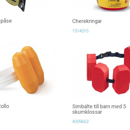
spåse
Cherekringar
1314015
ollo
Simbälte till barn med 5
skumklossar
4009662