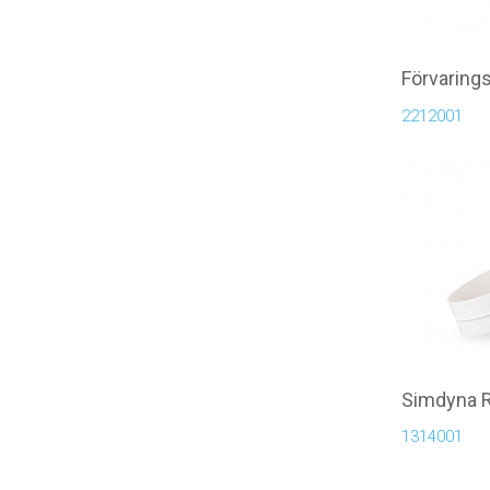
Förvaring
2212001
Simdyna R
1314001