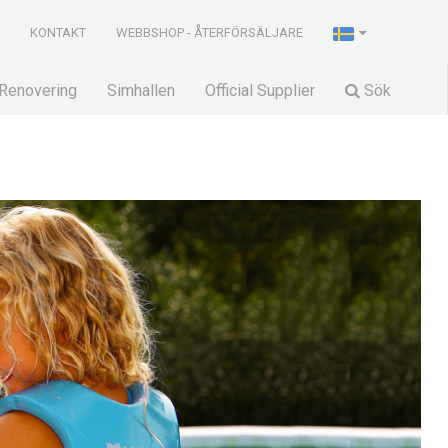
R
KONTAKT
WEBBSHOP - ÅTERFÖRSÄLJARE
Renovering
Simhallen
Official Supplier
Sök