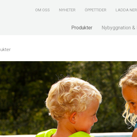
OM OSS
NYHETER
ÖPPETTIDER
LADDA NE
Produkter
Nybyggnation & 
ukter