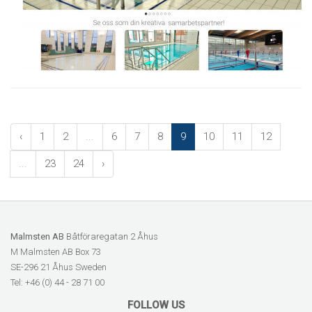
‹
1
2
...
6
7
8
9
10
11
12
...
23
24
›
Malmsten AB
Båtföraregatan 2 Åhus
M Malmsten AB Box 73
SE-296 21 Åhus Sweden
Tel: +46 (0) 44 - 28 71 00
FOLLOW US