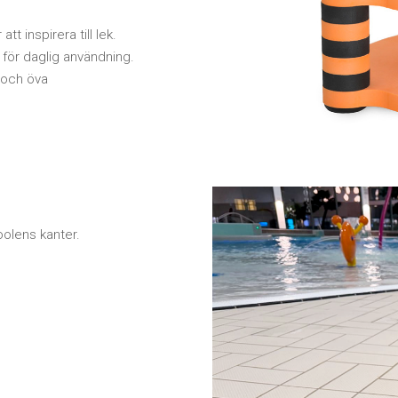
t inspirera till lek.
e för daglig användning.
p och öva
oolens kanter.