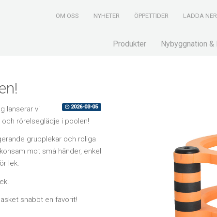
OM OSS
NYHETER
ÖPPETTIDER
LADDA NE
Produkter
Nybyggnation & 
en!
2026-03-05
g lanserar vi
 och rörelseglädje i poolen!
gerande grupplekar och roliga
är skonsam mot små händer, enkel
ör lek.
ek.
basket snabbt en favorit!