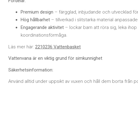
Fördelar:
Premium design
– färgglad, inbjudande och utvecklad för at
Hög hållbarhet
– tillverkad i slitstarka material anpassad
Engagerande aktivitet
– lockar barn att röra sig, leka iho
koordinationsförmåga.
Läs mer här:
2210236 Vattenbasket
Vattenvana är en viktig grund för simkunnighet
Säkerhetsinformation:
Använd alltid under uppsikt av vuxen och håll dem borta från p