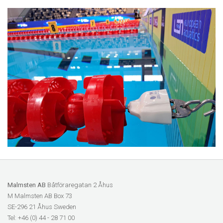
Malmsten AB
Båtföraregatan 2 Åhus
M Malmsten AB Box 73
SE-296 21 Åhus Sweden
Tel: +46 (0) 44 - 28 71 00