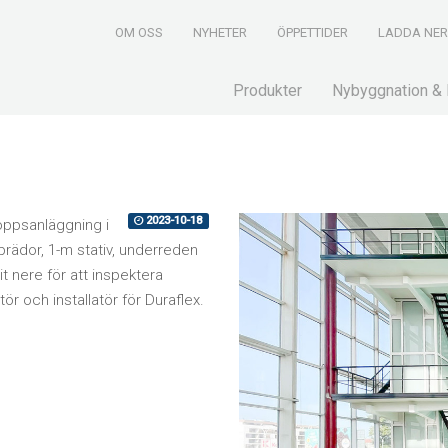
OM OSS
NYHETER
ÖPPETTIDER
LADDA NE
Produkter
Nybyggnation & 
2023-10-18
oppsanläggning i
tbrädor, 1-m stativ, underreden
t nere för att inspektera
tör och installatör för Duraflex.