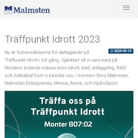
Träffpunkt Idrott 2023
2023-02-10
Nu är förberedelserna för deltagande på
Träffpunkt Idrott i full gång. Självklart vill vi vara med på
Nordens ledande mässa inom idrott, bad, anläggning, fritid
och folkhälsa! Kom o besöka oss, i montern finns Malmsten,
Malmsten Entreprenad, Mirena, Arena, och HydroSport.