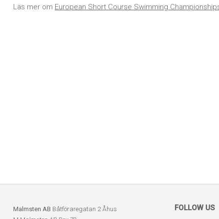
Läs mer om
European Short Course Swimming Championship
FOLLOW US
Malmsten AB
Båtföraregatan 2 Åhus