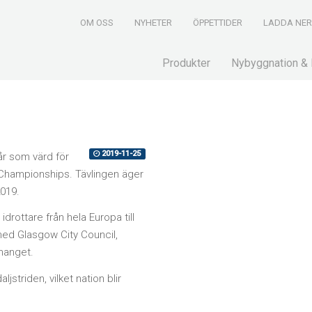
OM OSS
NYHETER
ÖPPETTIDER
LADDA NE
Produkter
Nybyggnation & 
2019-11-25
år som värd för
Championships. Tävlingen äger
019.
rottare från hela Europa till
med Glasgow City Council,
manget.
striden, vilket nation blir