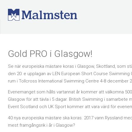
Gold PRO i Glasgow!
Se när europeiska mästare koras i Glasgow, Skottland, som st
den 20: e upplagan av LEN European Short Course Swimming 
rum i Tollcross International Swimming Centre 4-8 december 2
Evenemanget som hålls vartannat år kommer att välkomna 500 id
Glasgow för att tävla i 5 dagar. British Swimming i samarbete 
Event Scotland och UK Sport kommer att vara värd för evene
40 nya europeiska mästare ska koras. 2017 vann Ryssland medalj
mest framgångsrik i år i Glasgow?