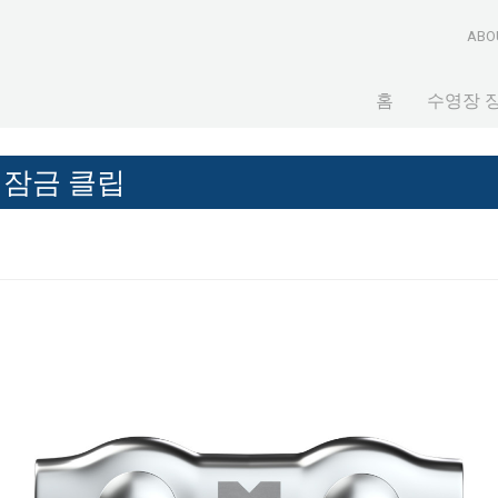
ABO
홈
수영장 
 잠금 클립