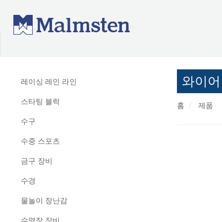
와이어
레이싱 레인 라인
스타팅 블럭
홈
제품
수구
수중 스포츠
금구 장비
수경
물놀이 장난감
수영장 장비