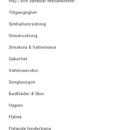
Höj-/ och sänkbar mellanbotten
Tillgänglighet
Simhallsinredning
Simutrustning
Simskola & Vattenvana
Säkerhet
Vattenaerobic
Simglasögon
Badkläder & Skor
Hygien
Flytlek
Flytande hinderbana