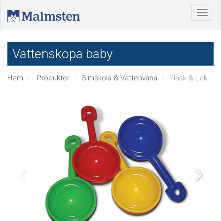
Vattenskopa baby
Hem
Produkter
Simskola & Vattenvana
Plask & Lek