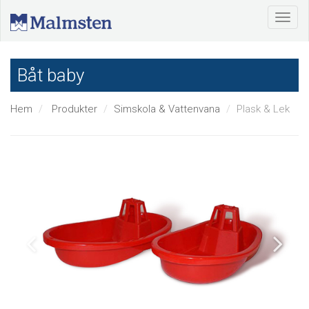
Båt baby
Hem
Produkter
Simskola & Vattenvana
Plask & Lek