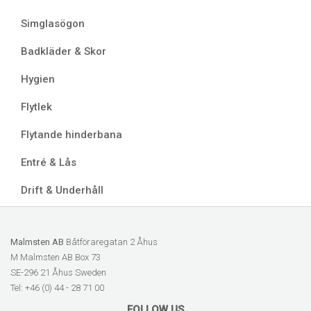
Simglasögon
Badkläder & Skor
Hygien
Flytlek
Flytande hinderbana
Entré & Lås
Drift & Underhåll
Malmsten AB
Båtföraregatan 2 Åhus
M Malmsten AB Box 73
SE-296 21 Åhus Sweden
Tel: +46 (0) 44 - 28 71 00
FOLLOW US