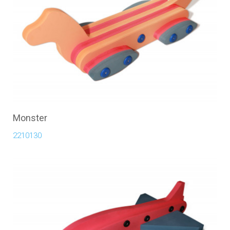
Monster
2210130