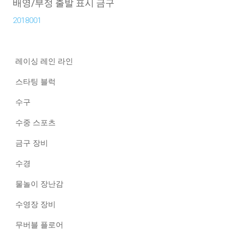
배영/부정 출발 표시 금구
2018001
레이싱 레인 라인
스타팅 블럭
수구
수중 스포츠
금구 장비
수경
물놀이 장난감
수영장 장비
무버블 플로어