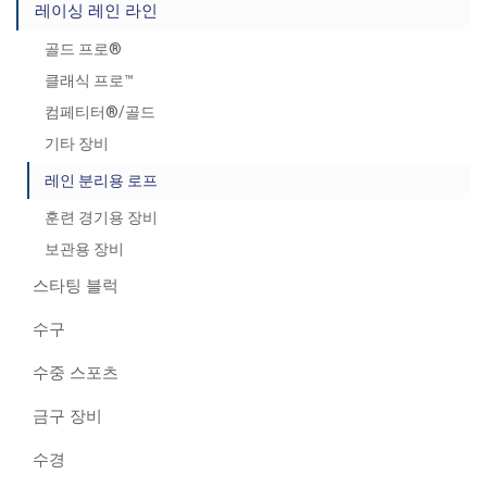
레이싱 레인 라인
골드 프로®
클래식 프로™
컴페티터®/골드
기타 장비
레인 분리용 로프
훈련 경기용 장비
보관용 장비
스타팅 블럭
수구
수중 스포츠
금구 장비
수경