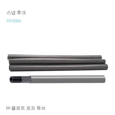
스냅 후크
1013003
H-플로트 로프 튜브