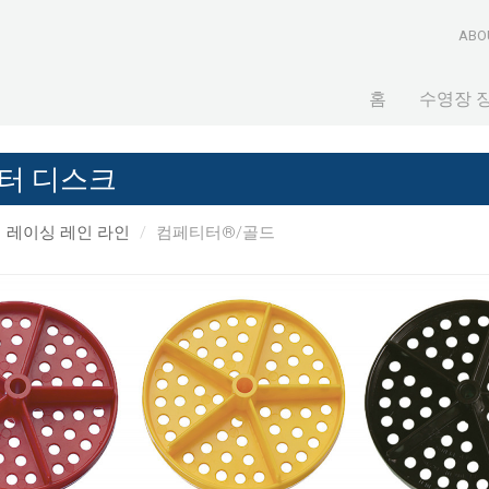
ABO
홈
수영장 
터 디스크
레이싱 레인 라인
컴페티터®/골드