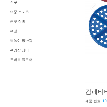
수구
수중 스포츠
금구 장비
수경
물놀이 장난감
수영장 장비
무버블 플로어
컴페티
제품 번호:
10