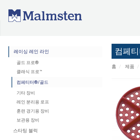
컴페티
레이싱 레인 라인
골드 프로®
홈
제품
클래식 프로™
컴페티터®/골드
기타 장비
레인 분리용 로프
훈련 경기용 장비
보관용 장비
스타팅 블럭